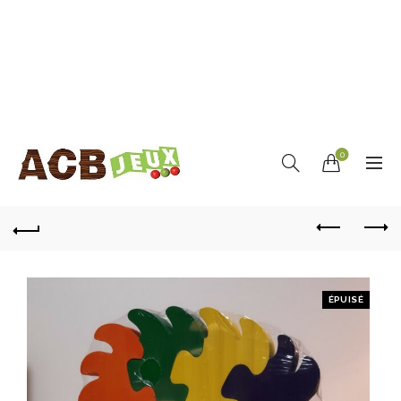
0
ÉPUISÉ