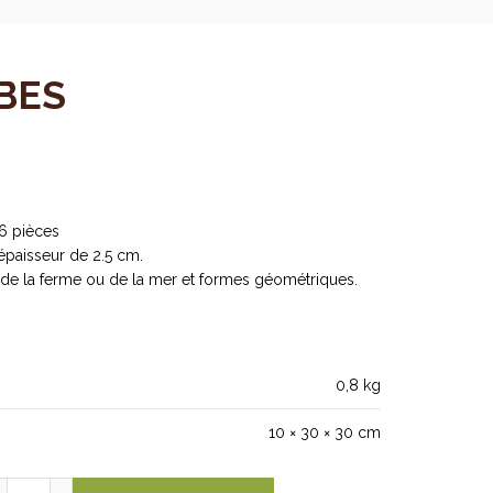
BES
6 pièces
épaisseur de 2.5 cm.
e la ferme ou de la mer et formes géométriques.
0,8 kg
10 × 30 × 30 cm
quantité de JEUX DE CUBES