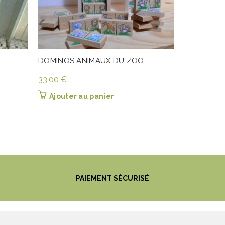
DOMINOS ANIMAUX DU ZOO
PETITE VO
33,00
€
13,00
€
Ajouter au panier
Ajouter
PAIEMENT SÉCURISÉ